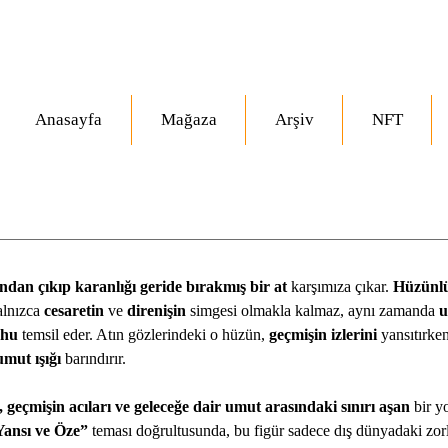
Anasayfa
Mağaza
Arşiv
NFT
ından çıkıp karanlığı geride bırakmış bir at
 karşımıza çıkar. 
Hüzünlü
alnızca 
cesaretin 
ve 
direnişin
 simgesi olmakla kalmaz, aynı zamanda 
u
uhu
 temsil eder. Atın gözlerindeki o hüzün, 
geçmişin izlerini
 yansıtırken
umut ışığı
 barındırır.
i, geçmişin acıları ve geleceğe dair umut arasındaki sınırı aşan 
bir y
Yansı ve Öze” 
teması doğrultusunda, bu figür sadece dış dünyadaki zorl