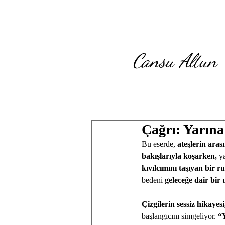
Cansu Altun
Çağrı: Yarına
Bu eserde, 
ateşlerin aras
bakışlarıyla koşarken, 
y
kıvılcımını taşıyan bir r
bedeni 
geleceğe dair bir 
Çizgilerin sessiz hikayes
başlangıcını simgeliyor. 
“