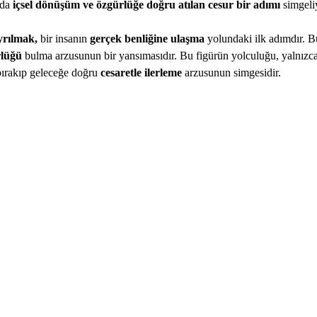
da 
içsel dönüşüm ve özgürlüğe doğru atılan cesur bir adımı
 simgeli
yrılmak, 
bir insanın 
gerçek benliğine ulaşma 
yolundaki ilk adımdır. Bu
rlüğü
 bulma arzusunun bir yansımasıdır. Bu figürün yolculuğu, yalnızca b
bırakıp geleceğe doğru 
cesaretle ilerleme
 arzusunun simgesidir.