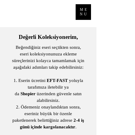
Cansu Altun
ME
NU
Değerli Koleksiyonerim,
Beğendiğiniz eseri seçtikten sonra,
eseri koleksiyonunuza ekleme
süreçlerinizi kolayca tamamlamak için
aşağıdaki adımları takip edebilirsiniz:
Eserin ücretini
EFT-FAST
yoluyla
tarafımıza iletebilir ya
da
Shopier
üzerinden güvenle satın
alabilirsiniz.
Ödemeniz onaylandıktan sonra,
eseriniz büyük bir özenle
paketlenerek belirttiğiniz adrese
2-4 iş
günü içinde kargolanacaktır
.